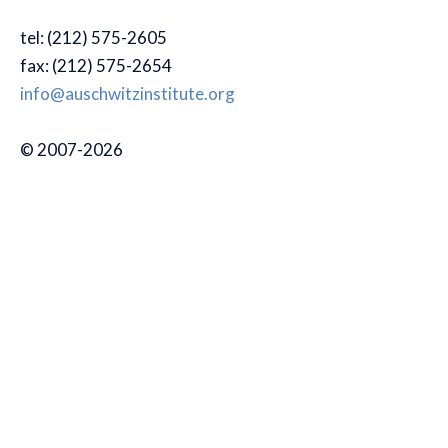
tel: (212) 575-2605
fax: (212) 575-2654
info@auschwitzinstitute.org
© 2007-2026
Menu
Organization
Home
Interns
Staff
Board of Directors
Programs
Advisory Board
About Us
Mission & Vision