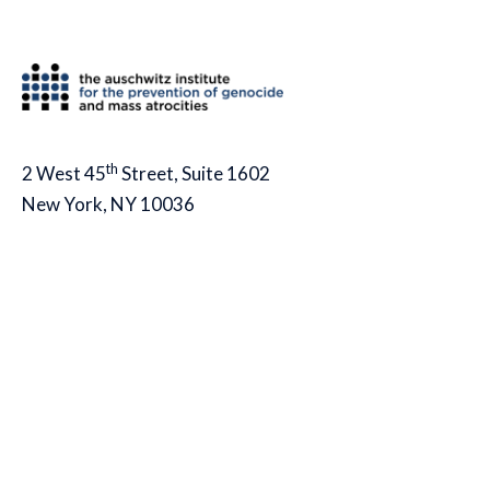
th
2 West 45
Street, Suite 1602
New York, NY 10036
tel: (212) 575-2605
fax: (212) 575-2654
info@auschwitzinstitute.org
© 2007-2026